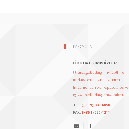
KAPCSOLAT
ÓBUDAI GIMNÁZIUM
titkarsag.obudaigimn@ebtk.hu
iroda@obudaigimnazium.hu
Intézményünkkel kapcsolatos köz
igazgato.obudaigimn@ebtk.hu e-m
TEL:
(+36 1) 368-6850
FAX:
(+36 1) 250-1211