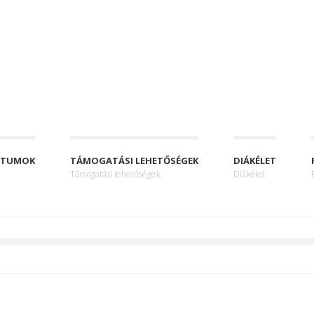
NTUMOK
TÁMOGATÁSI LEHETŐSÉGEK
DIÁKÉLET
Támogatási lehetőségek
Diákélet