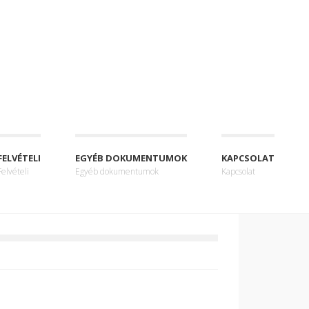
FELVÉTELI
EGYÉB DOKUMENTUMOK
KAPCSOLAT
Felvételi
Egyéb dokumentumok
Kapcsolat