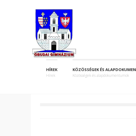
HÍREK
KÖZÖSSÉGEK ÉS ALAPDOKUME
Hírek
Közösségek és alapdokumentumok